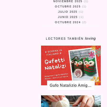
NOVIEMBRE 2025
1
OCTUBRE 2025
1
JULIO 2025
1
JUNIO 2025
1
OCTUBRE 2024
2
SEPTIEMBRE 2024
3
MARZO 2024
1
loving
FEBRERO 2024
1
LECTORES TAMBIÉN
ENERO 2024
1
MAYO 2023
1
ABRIL 2023
3
MARZO 2023
1
ENERO 2023
2
SEPTIEMBRE 2022
1
AGOSTO 2022
1
MAYO 2022
1
Gufo Natalizio Amigurumi Schema Gratuito
FEBRERO 2022
2
DICIEMBRE 2021
2
OCTUBRE 2021
2
JUNIO 2021
2
ABRIL 2021
4