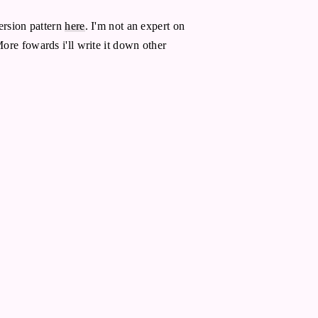
ersion pattern
here
. I'm not an expert on
ore fowards i'll write it down other