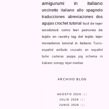
amigurumi in italiano
uncinetto
italiano allo spagnolo
traducciones
abreviaciones dos
agujas
crochet tutorial
facil de tejer
woodstock
como leer patrones de
tejido en ravelry
tag del tejido
tejer
monederos
tutorial in italiano
Turco-
español
anillado cruzado en español
buho
carteras
peppa pig schema in
italiano
snoopy
tejer-medias
ARCHIVO BLOG
AGOSTO 2026
1
JULIO 2026
1
JUNIO 2026
1