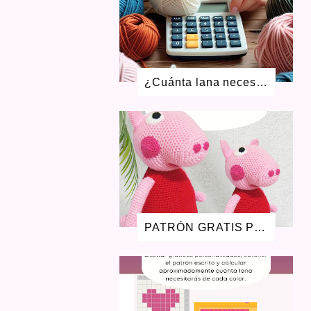
FEBRERO 2021
4
ENERO 2021
1
DICIEMBRE 2020
4
NOVIEMBRE 2020
2
JULIO 2020
7
¿Cuánta lana necesito para tejer? Aprende a calcular ovillos + calculadora gratis
MAYO 2020
4
ABRIL 2020
3
MARZO 2020
6
ENERO 2020
2
DICIEMBRE 2019
2
OCTUBRE 2019
2
SEPTIEMBRE 2019
1
AGOSTO 2019
3
JULIO 2019
1
PATRÓN GRATIS PEPPA PIG AMIGURUMI - LA CERDITA PEPA
ENERO 2019
1
AGOSTO 2018
1
JULIO 2018
1
JUNIO 2018
1
ABRIL 2018
1
ENERO 2018
1