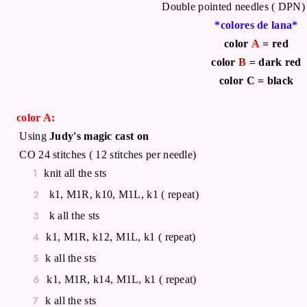
Double pointed needles ( DPN
*colores de lana*
color
A
= red
color
B
= dark red
color C = black
color A:
Using
Judy's magic cast on
CO 24 stitches ( 12 stitches per needle)
knit all the sts
k1, M1R, k10, M1L, k1 ( repeat)
k all the sts
k1, M1R, k12, M1L, k1 ( repeat)
k all the sts
k1, M1R, k14, M1L, k1 ( repeat)
k all the sts