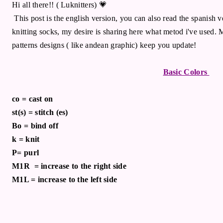
Hi all there!! ( Luknitters) 💗
This post is the english version, you can also read the spanish v
knitting socks, my desire is sharing here what metod i've used. M
patterns designs ( like andean graphic) keep you update!
Basic Colors
co = cast on
st(s) = stitch (es)
Bo = bind off
k = knit
P= purl
M1R = increase to the right side
M1L = increase to the left side