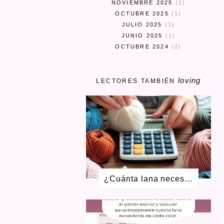
NOVIEMBRE 2025
1
OCTUBRE 2025
1
JULIO 2025
1
JUNIO 2025
1
OCTUBRE 2024
2
SEPTIEMBRE 2024
3
MARZO 2024
1
loving
FEBRERO 2024
1
LECTORES TAMBIÉN
ENERO 2024
1
MAYO 2023
1
ABRIL 2023
3
MARZO 2023
1
ENERO 2023
2
SEPTIEMBRE 2022
1
AGOSTO 2022
1
MAYO 2022
1
¿Cuánta lana necesito para tejer? Aprende a calcular ovillos + calculadora gratis
FEBRERO 2022
2
DICIEMBRE 2021
2
OCTUBRE 2021
2
JUNIO 2021
2
ABRIL 2021
4