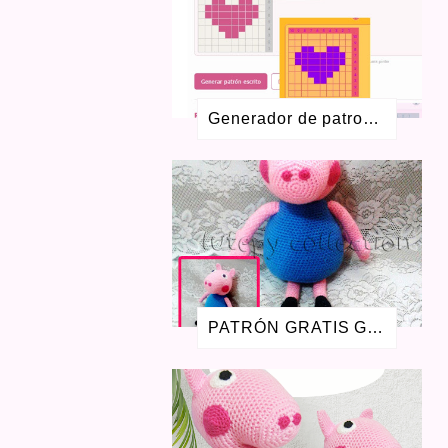
FEBRERO 2021
4
ENERO 2021
1
DICIEMBRE 2020
4
NOVIEMBRE 2020
2
JULIO 2020
7
Generador de patrones Colorwork gratis para crochet y dos agujas
MAYO 2020
4
ABRIL 2020
3
MARZO 2020
6
ENERO 2020
2
DICIEMBRE 2019
2
OCTUBRE 2019
2
SEPTIEMBRE 2019
1
AGOSTO 2019
3
JULIO 2019
1
PATRÓN GRATIS GEORGE PIG AMIGURUMI
ENERO 2019
1
AGOSTO 2018
1
JULIO 2018
1
JUNIO 2018
1
ABRIL 2018
1
ENERO 2018
1