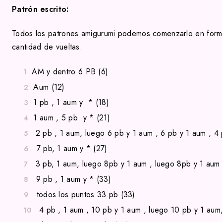
Patrón escrito:
Todos los patrones amigurumi podemos comenzarlo en forma
cantidad de vueltas.
AM y dentro 6 PB (6)
Aum (12)
1 pb , 1 aum y * (18)
1 aum , 5 pb y * (21)
2 pb , 1 aum, luego 6 pb y 1 aum ,
6 pb y 1 aum , 4
7 pb, 1 aum y * (27)
3 pb, 1 aum, luego 8pb y 1 aum ,
luego 8pb y 1 aum 
9 pb , 1 aum y * (33)
todos los puntos 33 pb (33)
4 pb , 1 aum , 10 pb y 1 aum , luego
10 pb y 1 aum