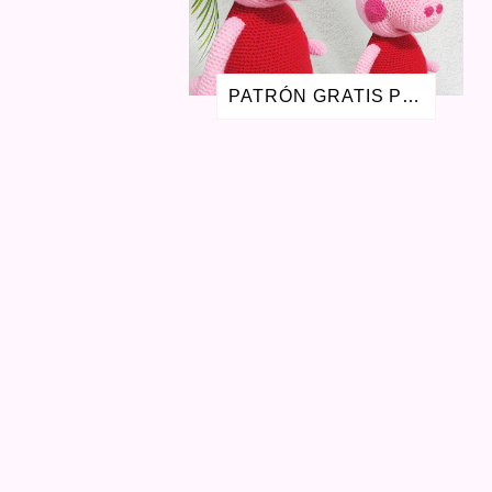
MAYO 2017
1
FEBRERO 2017
1
NOVIEMBRE 2016
1
AGOSTO 2016
2
PATRÓN GRATIS PEPPA PIG AMIGURUMI - LA CERDITA PEPA
JULIO 2016
1
MAYO 2016
3
ABRIL 2016
1
SEPTIEMBRE 2015
4
AGOSTO 2015
1
JULIO 2015
1
MAYO 2015
2
FEBRERO 2015
1
OCTUBRE 2014
1
SEPTIEMBRE 2014
1
AGOSTO 2014
3
JULIO 2014
1
MARZO 2014
1
FEBRERO 2014
3
OCTUBRE 2013
1