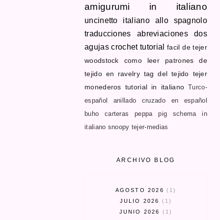
amigurumi in italiano
uncinetto
italiano allo spagnolo
traducciones
abreviaciones dos
agujas
crochet tutorial
facil de tejer
woodstock
como leer patrones de
tejido en ravelry
tag del tejido
tejer
monederos
tutorial in italiano
Turco-
español
anillado cruzado en español
buho
carteras
peppa pig schema in
italiano
snoopy
tejer-medias
ARCHIVO BLOG
AGOSTO 2026
1
JULIO 2026
1
JUNIO 2026
1