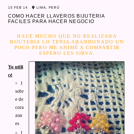
15 FEB 14
LIMA, PERÚ
COMO HACER LLAVEROS BIJUTERIA
FACILES PARA HACER NEGOCIO
HACE MUCHO QUE NO REALIZABA
BIJUTERIA LO TENIA ABANDONADO UN
POCO PERO ME ANIMÉ A COMPARTIR
ESPERO LES SIRVA.
Yo utili
cé
1
sobr
e de
cora
zon
es
1