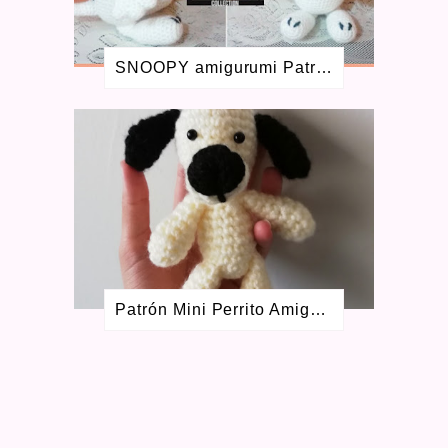
JUNIO 2018
1
ABRIL 2018
1
ENERO 2018
1
SNOOPY amigurumi Patrón GRATIS
MAYO 2017
1
FEBRERO 2017
1
NOVIEMBRE 2016
1
AGOSTO 2016
2
JULIO 2016
1
MAYO 2016
3
ABRIL 2016
1
SEPTIEMBRE 2015
4
AGOSTO 2015
1
JULIO 2015
1
MAYO 2015
2
Patrón Mini Perrito Amigurumi
FEBRERO 2015
1
OCTUBRE 2014
1
SEPTIEMBRE 2014
1
AGOSTO 2014
3
JULIO 2014
1
MARZO 2014
1