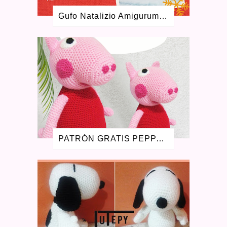
OCTUBRE 2021
2
Gufo Natalizio Amigurumi Schema Gratuito
JUNIO 2021
2
ABRIL 2021
4
FEBRERO 2021
4
ENERO 2021
1
DICIEMBRE 2020
4
NOVIEMBRE 2020
2
JULIO 2020
7
MAYO 2020
4
ABRIL 2020
3
MARZO 2020
6
ENERO 2020
2
PATRÓN GRATIS PEPPA PIG AMIGURUMI - LA CERDITA PEPA
DICIEMBRE 2019
2
OCTUBRE 2019
2
SEPTIEMBRE 2019
1
AGOSTO 2019
3
JULIO 2019
1
ENERO 2019
1
AGOSTO 2018
1
JULIO 2018
1