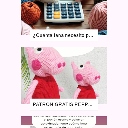
DICIEMBRE 2020
4
NOVIEMBRE 2020
2
JULIO 2020
7
MAYO 2020
4
ABRIL 2020
3
MARZO 2020
6
¿Cuánta lana necesito para tejer? Aprende a calcular ovillos + calculadora gratis
ENERO 2020
2
DICIEMBRE 2019
2
OCTUBRE 2019
2
SEPTIEMBRE 2019
1
AGOSTO 2019
3
JULIO 2019
1
ENERO 2019
1
AGOSTO 2018
1
JULIO 2018
1
JUNIO 2018
1
ABRIL 2018
1
PATRÓN GRATIS PEPPA PIG AMIGURUMI - LA CERDITA PEPA
ENERO 2018
1
MAYO 2017
1
FEBRERO 2017
1
NOVIEMBRE 2016
1