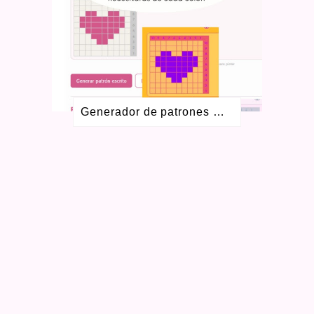
AGOSTO 2016
2
JULIO 2016
1
MAYO 2016
3
ABRIL 2016
1
SEPTIEMBRE 2015
4
AGOSTO 2015
1
JULIO 2015
1
Generador de patrones Colorwork gratis para crochet y dos agujas
MAYO 2015
2
FEBRERO 2015
1
OCTUBRE 2014
1
SEPTIEMBRE 2014
1
AGOSTO 2014
3
JULIO 2014
1
MARZO 2014
1
FEBRERO 2014
3
OCTUBRE 2013
1