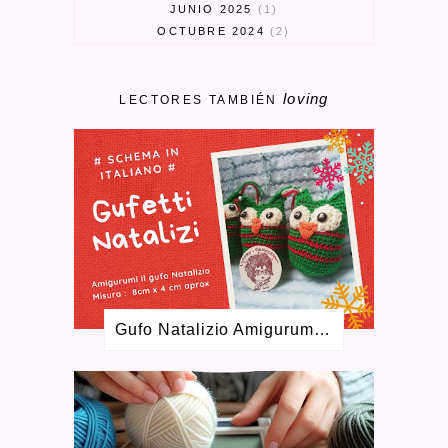
JUNIO 2025
1
OCTUBRE 2024
2
SEPTIEMBRE 2024
3
MARZO 2024
1
loving
FEBRERO 2024
1
LECTORES TAMBIÉN
ENERO 2024
1
MAYO 2023
1
ABRIL 2023
3
MARZO 2023
1
ENERO 2023
2
SEPTIEMBRE 2022
1
AGOSTO 2022
1
MAYO 2022
1
FEBRERO 2022
2
DICIEMBRE 2021
2
Gufo Natalizio Amigurumi Schema Gratuito
OCTUBRE 2021
2
JUNIO 2021
2
ABRIL 2021
4
FEBRERO 2021
4
ENERO 2021
1