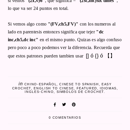
si vemos
"(2x,v)6"
, que significa =
"(2sc,inc)six times"
,
lo que va ser 24 puntos en total.
Si vemos algo como
"(FV,ch5,FV)"
con los numeros al
lado en parentesis entonces significa que tejer
"dc
inc,ch5,dc inc"
en el mismo punto. Quizas es algo confuso
pero poco a poco podemos ver la diferencia. Recuerda que
[] ó {} ó 【】
que estos patrones pueden tambien usar
in
CHINO-ESPAÑOL
CINESE TO SPANISH
EASY
CROCHET
ENGLISH TO CINESE
FEATURED
IDIOMAS
INGLES-CHINO
SIMBOLOS DE CROCHET.
0 COMENTARIOS