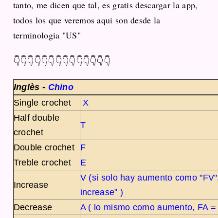
tanto, me dicen que tal, es gratis descargar la app,
todos los que veremos aqui son desde la
terminologia "US"
👇👇👇👇👇👇👇👇👇👇👇👇👇👇
Inglès -
Chino
Single crochet
X
Half double
T
crochet
Double crochet
F
Treble crochet
E
V (si solo hay aumento como "FV",
Increase
increase" )
Decrease
A ( lo mismo como aumento, FA =