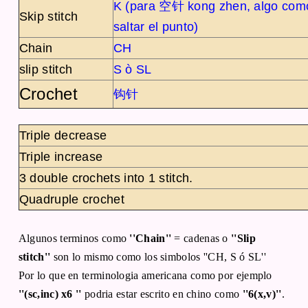
K (para 空针 kong zhen, algo como '
Skip stitch
saltar el punto)
Chain
CH
slip stitch
S ò SL
Crochet
钩针
Triple decrease
Triple increase
3 double crochets into 1 stitch.
Quadruple crochet
Algunos terminos como
''Chain''
= cadenas o
''Slip
stitch''
son lo mismo como los simbolos ''CH, S ó SL''
Por lo que en terminologia americana como por ejemplo
''(sc,inc) x6 ''
podria estar escrito en chino como
''6(x,v)''
.