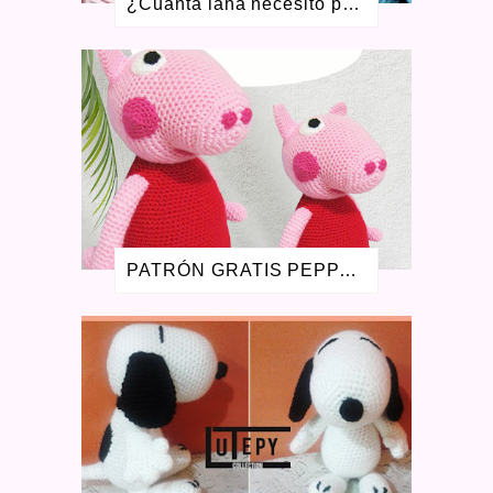
¿Cuánta lana necesito para tejer? Aprende a calcular ovillos + calculadora gratis
ENERO 2020
2
DICIEMBRE 2019
2
OCTUBRE 2019
2
SEPTIEMBRE 2019
1
AGOSTO 2019
3
JULIO 2019
1
ENERO 2019
1
AGOSTO 2018
1
JULIO 2018
1
JUNIO 2018
1
ABRIL 2018
1
PATRÓN GRATIS PEPPA PIG AMIGURUMI - LA CERDITA PEPA
ENERO 2018
1
MAYO 2017
1
FEBRERO 2017
1
NOVIEMBRE 2016
1
AGOSTO 2016
2
JULIO 2016
1
MAYO 2016
3
ABRIL 2016
1
SEPTIEMBRE 2015
4