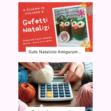
MAYO 2023
1
ABRIL 2023
3
MARZO 2023
1
ENERO 2023
2
SEPTIEMBRE 2022
1
AGOSTO 2022
1
MAYO 2022
1
FEBRERO 2022
2
DICIEMBRE 2021
2
Gufo Natalizio Amigurumi Schema Gratuito
OCTUBRE 2021
2
JUNIO 2021
2
ABRIL 2021
4
FEBRERO 2021
4
ENERO 2021
1
DICIEMBRE 2020
4
NOVIEMBRE 2020
2
JULIO 2020
7
MAYO 2020
4
ABRIL 2020
3
MARZO 2020
6