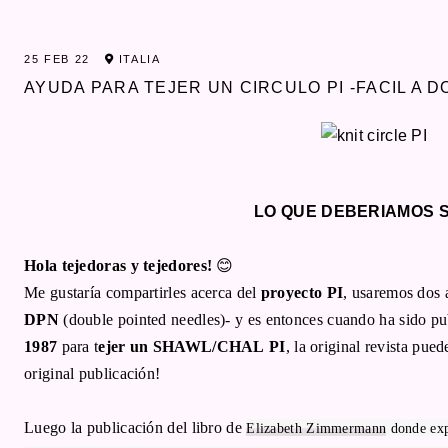
25 FEB 22
ITALIA
AYUDA PARA TEJER UN CIRCULO PI -FACIL A D
LO QUE DEBERIAMOS 
Hola tejedoras y tejedores!
😊
Me gustaría compartirles acerca del
proyecto PI
, usaremos dos 
DPN
(double pointed needles)- y es entonces cuando ha sido pu
1987
para t
ejer un SHAWL/CHAL
PI
, la original revista pue
original publicación!
Luego la publicación del libro de
Elizabeth Zimmermann
donde expl