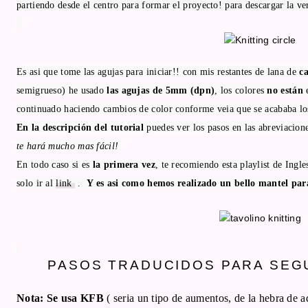
partiendo desde el centro para formar el proyecto! para descargar la ve
Es asi que tome las agujas para iniciar!! con mis restantes de lana de
 c
semigrueso) he usado
 las agujas de 5mm (dpn)
, los colores 
no están 
continuado haciendo cambios de color conforme veia que se acababa los
En la descripción del tutorial 
puedes ver los pasos en las abreviacione
te hará mucho mas fácil! 
En todo caso si es
 la primera vez
, te recomiendo esta playlist de Ingle
solo ir al 
link 
 .  
Y es asi como hemos realizado un bello mantel para
PASOS TRADUCIDOS PARA SEGU
Nota:
Se usa KFB
( seria un tipo de aumentos, de la hebra de ad