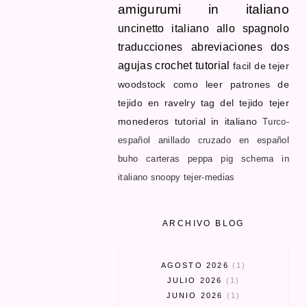
amigurumi in italiano
uncinetto
italiano allo spagnolo
traducciones
abreviaciones dos
agujas
crochet tutorial
facil de tejer
woodstock
como leer patrones de
tejido en ravelry
tag del tejido
tejer
monederos
tutorial in italiano
Turco-
español
anillado cruzado en español
buho
carteras
peppa pig schema in
italiano
snoopy
tejer-medias
ARCHIVO BLOG
AGOSTO 2026
1
JULIO 2026
1
JUNIO 2026
1