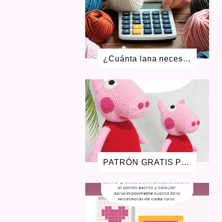
FEBRERO 2021
4
ENERO 2021
1
DICIEMBRE 2020
4
NOVIEMBRE 2020
2
JULIO 2020
7
¿Cuánta lana necesito para tejer? Aprende a calcular ovillos + calculadora gratis
MAYO 2020
4
ABRIL 2020
3
MARZO 2020
6
ENERO 2020
2
DICIEMBRE 2019
2
OCTUBRE 2019
2
SEPTIEMBRE 2019
1
AGOSTO 2019
3
JULIO 2019
1
PATRÓN GRATIS PEPPA PIG AMIGURUMI - LA CERDITA PEPA
ENERO 2019
1
AGOSTO 2018
1
JULIO 2018
1
JUNIO 2018
1
ABRIL 2018
1
ENERO 2018
1