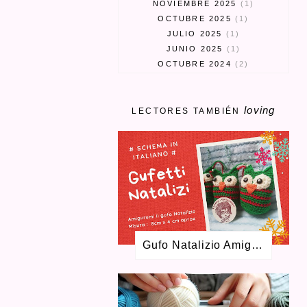
NOVIEMBRE 2025
1
OCTUBRE 2025
1
JULIO 2025
1
JUNIO 2025
1
OCTUBRE 2024
2
SEPTIEMBRE 2024
3
MARZO 2024
1
loving
FEBRERO 2024
1
LECTORES TAMBIÉN
ENERO 2024
1
MAYO 2023
1
ABRIL 2023
3
MARZO 2023
1
ENERO 2023
2
SEPTIEMBRE 2022
1
AGOSTO 2022
1
MAYO 2022
1
Gufo Natalizio Amigurumi Schema Gratuito
FEBRERO 2022
2
DICIEMBRE 2021
2
OCTUBRE 2021
2
JUNIO 2021
2
ABRIL 2021
4