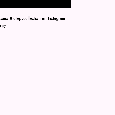
como #lutepycollection en Instagram
tepy