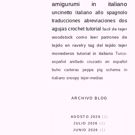
amigurumi in italiano
uncinetto
italiano allo spagnolo
traducciones
abreviaciones dos
agujas
crochet tutorial
facil de tejer
woodstock
como leer patrones de
tejido en ravelry
tag del tejido
tejer
monederos
tutorial in italiano
Turco-
español
anillado cruzado en español
buho
carteras
peppa pig schema in
italiano
snoopy
tejer-medias
ARCHIVO BLOG
AGOSTO 2026
1
JULIO 2026
1
JUNIO 2026
1