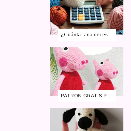
FEBRERO 2021
4
ENERO 2021
1
DICIEMBRE 2020
4
NOVIEMBRE 2020
2
JULIO 2020
7
¿Cuánta lana necesito para tejer? Aprende a calcular ovillos + calculadora gratis
MAYO 2020
4
ABRIL 2020
3
MARZO 2020
6
ENERO 2020
2
DICIEMBRE 2019
2
OCTUBRE 2019
2
SEPTIEMBRE 2019
1
AGOSTO 2019
3
JULIO 2019
1
PATRÓN GRATIS PEPPA PIG AMIGURUMI - LA CERDITA PEPA
ENERO 2019
1
AGOSTO 2018
1
JULIO 2018
1
JUNIO 2018
1
ABRIL 2018
1
ENERO 2018
1