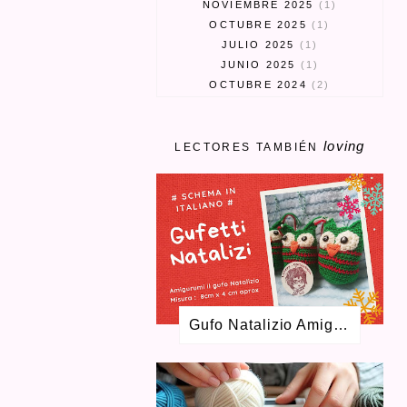
NOVIEMBRE 2025
1
OCTUBRE 2025
1
JULIO 2025
1
JUNIO 2025
1
OCTUBRE 2024
2
SEPTIEMBRE 2024
3
MARZO 2024
1
loving
FEBRERO 2024
1
LECTORES TAMBIÉN
ENERO 2024
1
MAYO 2023
1
ABRIL 2023
3
MARZO 2023
1
ENERO 2023
2
SEPTIEMBRE 2022
1
AGOSTO 2022
1
MAYO 2022
1
Gufo Natalizio Amigurumi Schema Gratuito
FEBRERO 2022
2
DICIEMBRE 2021
2
OCTUBRE 2021
2
JUNIO 2021
2
ABRIL 2021
4