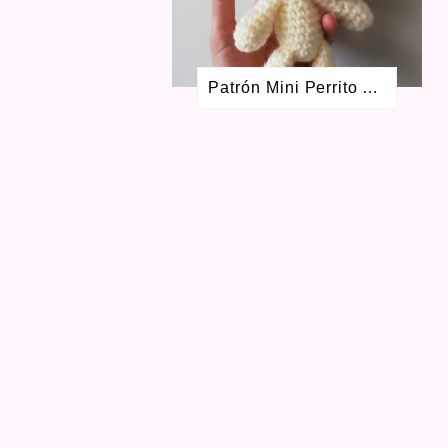
MAYO 2017
1
FEBRERO 2017
1
NOVIEMBRE 2016
1
AGOSTO 2016
2
Patrón Mini Perrito Amigurumi
JULIO 2016
1
MAYO 2016
3
ABRIL 2016
1
SEPTIEMBRE 2015
4
AGOSTO 2015
1
JULIO 2015
1
MAYO 2015
2
FEBRERO 2015
1
OCTUBRE 2014
1
SEPTIEMBRE 2014
1
AGOSTO 2014
3
JULIO 2014
1
MARZO 2014
1
FEBRERO 2014
3
OCTUBRE 2013
1