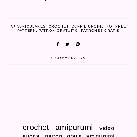
in
AURICULARES
CROCHET
CUFFIE UNCINETTO
FREE
PATTERN
PATRON GRATUITO
PATRONES GRATIS
0 COMENTARIOS
crochet
amigurumi
video
tutorial
patron gratis
amigurumi