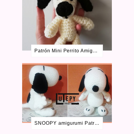
ENERO 2021
1
DICIEMBRE 2020
4
NOVIEMBRE 2020
2
JULIO 2020
7
MAYO 2020
4
ABRIL 2020
3
MARZO 2020
6
ENERO 2020
2
Patrón Mini Perrito Amigurumi
DICIEMBRE 2019
2
OCTUBRE 2019
2
SEPTIEMBRE 2019
1
AGOSTO 2019
3
JULIO 2019
1
ENERO 2019
1
AGOSTO 2018
1
JULIO 2018
1
JUNIO 2018
1
ABRIL 2018
1
ENERO 2018
1
SNOOPY amigurumi Patrón GRATIS
MAYO 2017
1
FEBRERO 2017
1