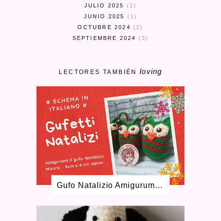
JULIO 2025
1
JUNIO 2025
1
OCTUBRE 2024
2
SEPTIEMBRE 2024
3
MARZO 2024
1
FEBRERO 2024
1
loving
ENERO 2024
1
LECTORES TAMBIÉN
MAYO 2023
1
ABRIL 2023
3
MARZO 2023
1
ENERO 2023
2
SEPTIEMBRE 2022
1
AGOSTO 2022
1
MAYO 2022
1
FEBRERO 2022
2
DICIEMBRE 2021
2
OCTUBRE 2021
2
Gufo Natalizio Amigurumi Schema Gratuito
JUNIO 2021
2
ABRIL 2021
4
FEBRERO 2021
4