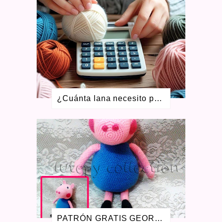
ABRIL 2021
4
FEBRERO 2021
4
ENERO 2021
1
DICIEMBRE 2020
4
NOVIEMBRE 2020
2
JULIO 2020
7
MAYO 2020
4
ABRIL 2020
3
MARZO 2020
6
¿Cuánta lana necesito para tejer? Aprende a calcular ovillos + calculadora gratis
ENERO 2020
2
DICIEMBRE 2019
2
OCTUBRE 2019
2
SEPTIEMBRE 2019
1
AGOSTO 2019
3
JULIO 2019
1
ENERO 2019
1
AGOSTO 2018
1
JULIO 2018
1
JUNIO 2018
1
ABRIL 2018
1
PATRÓN GRATIS GEORGE PIG AMIGURUMI