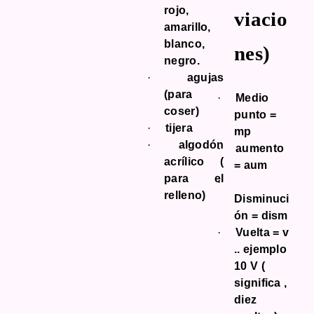
rojo,
viacio
amarillo,
blanco,
nes)
negro.
·
agujas
(para
·
Medio
coser)
punto =
·
tijera
mp
·
algodón
·
aumento
acrílico (
= aum
para el
·
relleno)
Disminuci
ón = dism
·
Vuelta = v
.. ejemplo
10 V (
significa ,
diez