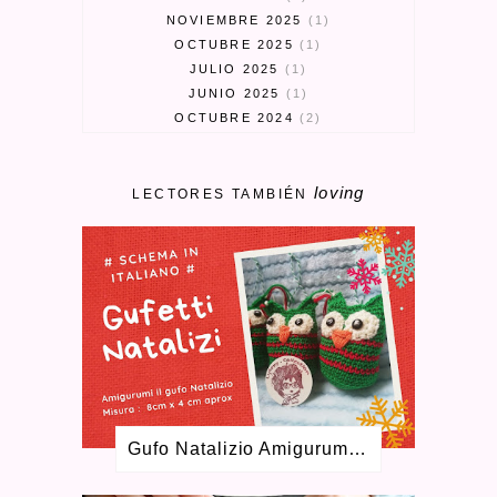
NOVIEMBRE 2025
1
OCTUBRE 2025
1
JULIO 2025
1
JUNIO 2025
1
OCTUBRE 2024
2
SEPTIEMBRE 2024
3
MARZO 2024
1
loving
FEBRERO 2024
1
LECTORES TAMBIÉN
ENERO 2024
1
MAYO 2023
1
ABRIL 2023
3
MARZO 2023
1
ENERO 2023
2
SEPTIEMBRE 2022
1
AGOSTO 2022
1
MAYO 2022
1
FEBRERO 2022
2
DICIEMBRE 2021
2
Gufo Natalizio Amigurumi Schema Gratuito
OCTUBRE 2021
2
JUNIO 2021
2