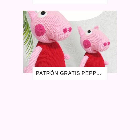
ENERO 2018
1
MAYO 2017
1
FEBRERO 2017
1
NOVIEMBRE 2016
1
AGOSTO 2016
2
JULIO 2016
1
MAYO 2016
3
ABRIL 2016
1
SEPTIEMBRE 2015
4
AGOSTO 2015
1
JULIO 2015
1
PATRÓN GRATIS PEPPA PIG AMIGURUMI - LA CERDITA PEPA
MAYO 2015
2
FEBRERO 2015
1
OCTUBRE 2014
1
SEPTIEMBRE 2014
1
AGOSTO 2014
3
JULIO 2014
1
MARZO 2014
1
FEBRERO 2014
3
OCTUBRE 2013
1