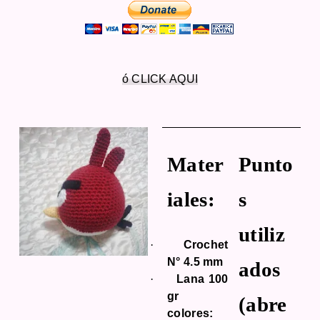
ó CLICK AQUI
Mater
Punto
iales:
s
utiliz
·
Crochet
N° 4.5 mm
ados
·
Lana 100
gr
(abre
colores: