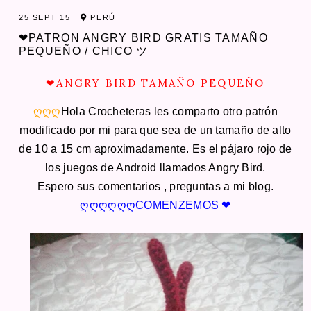
25 SEPT 15
PERÚ
❤PATRON ANGRY BIRD GRATIS TAMAÑO
PEQUEÑO / CHICO ツ
❤ANGRY BIRD TAMAÑO PEQUEÑO
ღ
ღ
ღ
Hola Crocheteras les comparto otro patrón
modificado por mi para que sea de un tamaño de alto
de 10 a 15 cm aproximadamente. Es el pájaro rojo de
los juegos de Android llamados Angry Bird.
Espero sus comentarios , preguntas a mi blog.
ღ
ღ
ღ
ღ
ღ
ღ
COMENZEMOS ❤