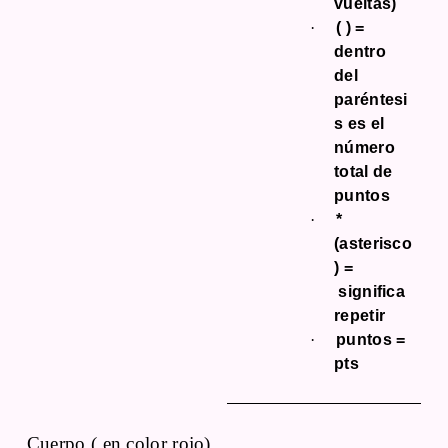
vueltas)
·
( ) =
dentro
del
paréntesi
s es el
número
total de
puntos
·
*
(asterisco
) =
significa
repetir
·
puntos =
pts
Cuerpo ( en color rojo)