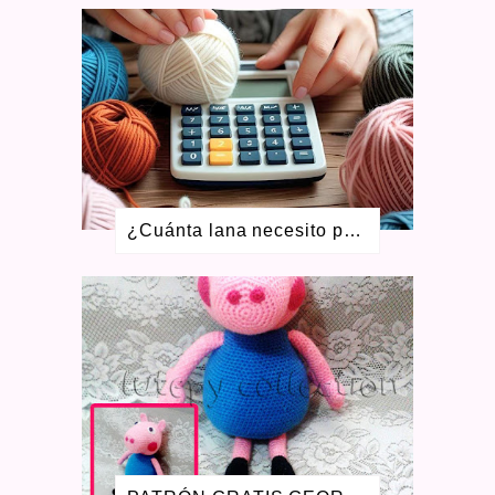
ABRIL 2021
4
FEBRERO 2021
4
ENERO 2021
1
DICIEMBRE 2020
4
NOVIEMBRE 2020
2
JULIO 2020
7
MAYO 2020
4
ABRIL 2020
3
MARZO 2020
6
¿Cuánta lana necesito para tejer? Aprende a calcular ovillos + calculadora gratis
ENERO 2020
2
DICIEMBRE 2019
2
OCTUBRE 2019
2
SEPTIEMBRE 2019
1
AGOSTO 2019
3
JULIO 2019
1
ENERO 2019
1
AGOSTO 2018
1
JULIO 2018
1
JUNIO 2018
1
ABRIL 2018
1