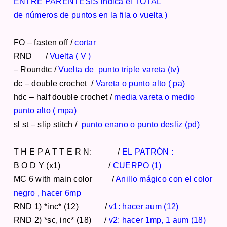
ENTRE PARENTESIS indica el TOTAL
de números de puntos en la fila o vuelta )
FO – fasten off /
cortar
RND /
Vuelta ( V )
– Roundtc /
Vuelta de punto triple vareta (tv)
dc – double crochet /
Vareta o punto alto ( pa)
hdc – half double crochet /
media vareta o medio
punto alto ( mpa)
sl st – slip stitch /
punto enano o punto desliz (pd)
T H E P A T T E R N: /
EL PATRÓN :
B O D Y (x1) /
CUERPO (1)
MC 6 with main color /
Anillo mágico con el color
negro , hacer 6mp
RND 1) *inc* (12) /
v1: hacer aum (12)
RND 2) *sc, inc* (18) /
v2: hacer 1mp, 1 aum (18)