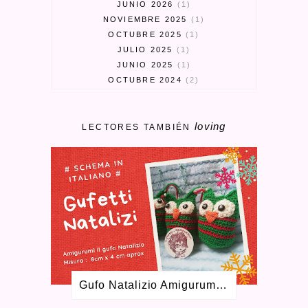
JUNIO 2026
1
NOVIEMBRE 2025
1
OCTUBRE 2025
1
JULIO 2025
1
JUNIO 2025
1
OCTUBRE 2024
2
SEPTIEMBRE 2024
3
MARZO 2024
1
loving
FEBRERO 2024
1
LECTORES TAMBIÉN
ENERO 2024
1
MAYO 2023
1
ABRIL 2023
3
MARZO 2023
1
ENERO 2023
2
SEPTIEMBRE 2022
1
AGOSTO 2022
1
MAYO 2022
1
FEBRERO 2022
2
DICIEMBRE 2021
2
Gufo Natalizio Amigurumi Schema Gratuito
OCTUBRE 2021
2
JUNIO 2021
2