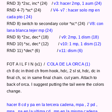
RND 3) *2sc, inc* (24) /
v3: hacer 2mp, 1 aum (24)
RND 4-7) *sc* (24) /
V4- v7 : hacer solo mp en
cada pto ( 24)
RND 8) switch to secondary color *sc* (24) /
V8: con
lana blanca tejer mp (24)
RND 9) *2sc, dec* (18) /
v9: 2mp, 1 dism (18)
RND 10) *sc, dec* (12) /
v10: 1 mp, 1 dism (12)
RND 11) *dec* (6) /
v11: dism (6)
FOT A I L F I N (x1) /
COLA DE LA ORCA (1)
ch 8 dc in third ch from hook, hdc, 2 sl st, hdc, dc in
final ch, sc in same final chain. cut yarn. Attach to
back of orca. I suggest putting the tail were the colors
change.
hacer 8 cd y pa en la tercera cadena, mpa , 2 pd ,
mpa , pa en la ultima cd , mp en la misma cadena.