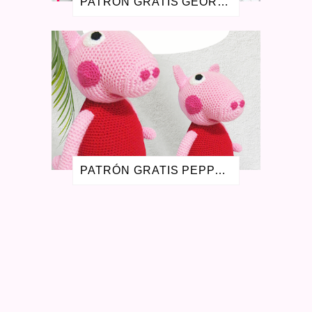
PATRÓN GRATIS GEORGE PIG AMIGURUMI
ENERO 2018
1
MAYO 2017
1
FEBRERO 2017
1
NOVIEMBRE 2016
1
AGOSTO 2016
2
JULIO 2016
1
MAYO 2016
3
ABRIL 2016
1
SEPTIEMBRE 2015
4
AGOSTO 2015
1
JULIO 2015
1
PATRÓN GRATIS PEPPA PIG AMIGURUMI - LA CERDITA PEPA
MAYO 2015
2
FEBRERO 2015
1
OCTUBRE 2014
1
SEPTIEMBRE 2014
1
AGOSTO 2014
3
JULIO 2014
1
MARZO 2014
1
FEBRERO 2014
3
OCTUBRE 2013
1