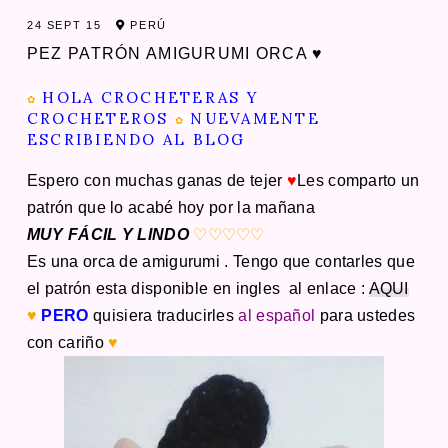
24 SEPT 15
PERÚ
PEZ PATRÓN AMIGURUMI ORCA ♥
HOLA CROCHETERAS Y
✿
CROCHETEROS
NUEVAMENTE
✿
ESCRIBIENDO AL BLOG
Espero con muchas ganas de tejer
♥
Les comparto un
patrón que lo acabé hoy por la mañana
MUY FÁCIL Y LINDO
♡♡♡♡♡
Es una orca de amigurumi . Tengo que contarles que
el patrón esta disponible en ingles al enlace :
AQUI
♥
PERO
quisiera traducirles
al español
para ustedes
con cariño
♥