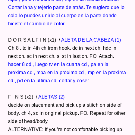
Cortar lana y tejerlo parte de atrás. Te sugiero que lo
cola lo puedes unirlo al cuerpo en la parte donde
hiciste el cambio de color.
D O R S A L F I N (x1) /
ALETA DE LA CABEZA (1)
Ch 8 , tc in 4th ch from hook. dc in next ch. hdc in
next ch. sc in next ch. sl st in last ch. FO. Attach.
hacer 8 cd , luego tv en la cuarta cd , pa en la
proxima cd , mpa en la proxima cd , mp en la proxima
cd , pd en la ultima cd. cortar y coser.
F I N S (x2) /
ALETAS (2)
decide on placement and pick up a stitch on side of
body. ch 4, sc in original pickup. FO. Repeat for other
side of head/body.
ALTERNATIVE: If you’re not comfortable picking up