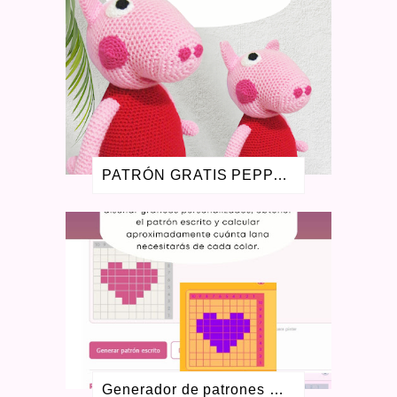
OCTUBRE 2019
2
SEPTIEMBRE 2019
1
AGOSTO 2019
3
JULIO 2019
1
ENERO 2019
1
AGOSTO 2018
1
JULIO 2018
1
JUNIO 2018
1
ABRIL 2018
1
PATRÓN GRATIS PEPPA PIG AMIGURUMI - LA CERDITA PEPA
ENERO 2018
1
MAYO 2017
1
FEBRERO 2017
1
NOVIEMBRE 2016
1
AGOSTO 2016
2
JULIO 2016
1
MAYO 2016
3
ABRIL 2016
1
SEPTIEMBRE 2015
4
AGOSTO 2015
1
JULIO 2015
1
Generador de patrones Colorwork gratis para crochet y dos agujas