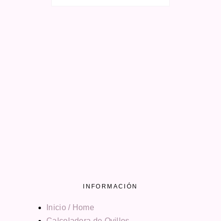
MAYO 2015
2
FEBRERO 2015
1
OCTUBRE 2014
1
SEPTIEMBRE 2014
1
AGOSTO 2014
3
JULIO 2014
1
MARZO 2014
1
FEBRERO 2014
3
OCTUBRE 2013
1
INFORMACIÓN
Inicio / Home
Calcoladora de Ovillos