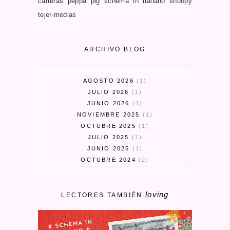
carteras
peppa pig schema in italiano
snoopy
tejer-medias
ARCHIVO BLOG
AGOSTO 2026
1
JULIO 2026
1
JUNIO 2026
1
NOVIEMBRE 2025
1
OCTUBRE 2025
1
JULIO 2025
1
JUNIO 2025
1
OCTUBRE 2024
2
SEPTIEMBRE 2024
3
MARZO 2024
1
loving
FEBRERO 2024
1
LECTORES TAMBIÉN
ENERO 2024
1
MAYO 2023
1
ABRIL 2023
3