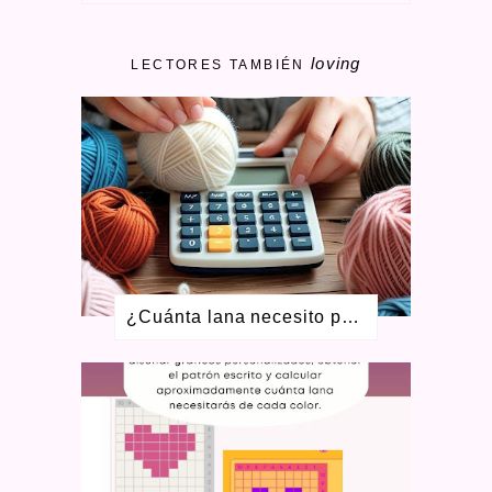
SEPTIEMBRE 2024
3
MARZO 2024
1
loving
FEBRERO 2024
1
LECTORES TAMBIÉN
ENERO 2024
1
MAYO 2023
1
ABRIL 2023
3
MARZO 2023
1
ENERO 2023
2
SEPTIEMBRE 2022
1
AGOSTO 2022
1
MAYO 2022
1
FEBRERO 2022
2
DICIEMBRE 2021
2
¿Cuánta lana necesito para tejer? Aprende a calcular ovillos + calculadora gratis
OCTUBRE 2021
2
JUNIO 2021
2
ABRIL 2021
4
FEBRERO 2021
4
ENERO 2021
1
DICIEMBRE 2020
4
NOVIEMBRE 2020
2