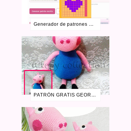
JULIO 2020
7
MAYO 2020
4
ABRIL 2020
3
MARZO 2020
6
Generador de patrones Colorwork gratis para crochet y dos agujas
ENERO 2020
2
DICIEMBRE 2019
2
OCTUBRE 2019
2
SEPTIEMBRE 2019
1
AGOSTO 2019
3
JULIO 2019
1
ENERO 2019
1
AGOSTO 2018
1
JULIO 2018
1
JUNIO 2018
1
ABRIL 2018
1
PATRÓN GRATIS GEORGE PIG AMIGURUMI
ENERO 2018
1
MAYO 2017
1
FEBRERO 2017
1
NOVIEMBRE 2016
1
AGOSTO 2016
2
JULIO 2016
1